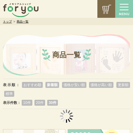
トップ
>
商品一覧
商品一覧
表示順：
おすすめ順
新着順
価格が安い順
価格が高い順
更新順
標準
表示件数：
10件
20件
30件