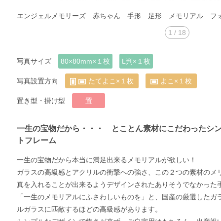
エンジェルメモリーズ 赤ちゃん 手形 足形 メモリアル フ
1
/
18
写真サイズ
80×80mm×１枚
L判×１枚
写真設置方向
たてよこ×１枚
よこ×１枚
置き型・掛け型
置
一生の宝物だから・・・ とことん素材にこだわったシ
トフレーム
一生の宝物だから本当に満足出来るメモリアルが欲しい！
ガラスの高級感とアクリルの衝撃への強さ、この２つの素材のメ
真を入れることが出来るようデザインされたありそうでなかった
「一生のメモリアルにふさわしいものを」と、国産の厳選したガ
ルガラスに匹敵するほどの高級感があります。