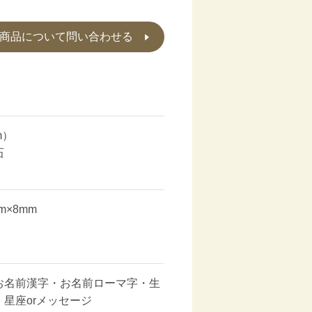
商品について問い合わせる
m）
石
m×8mm
お名前漢字・お名前ローマ字・生
星座orメッセージ