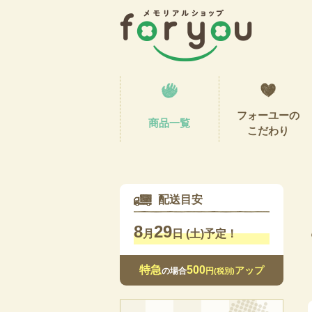
フォーユーの
商品一覧
こだわり
配送目安
8
29
月
日 (土)予定！
特急
500
アップ
の場合
円
(税別)